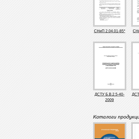
СНиП 2.04.01-85*
СНи
ДСТУ Б.В.2.5-40-
ДСТ
2009
Каталоги продукци