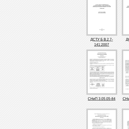
ДСТУ Б В.2.7-
Д
141:2007
СНиП 3.05.05-84
СНи