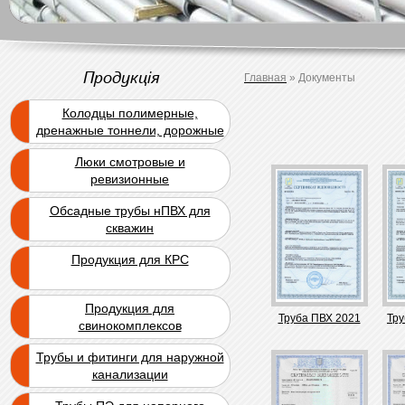
Продукція
Главная
»
Документы
Колодцы полимерные,
дренажные тоннели, дорожные
блоки
Люки смотровые и
ревизионные
Обсадные трубы нПВХ для
скважин
Продукция для КРС
Продукция для
Труба ПВХ 2021
Тру
свинокомплексов
Трубы и фитинги для наружной
канализации