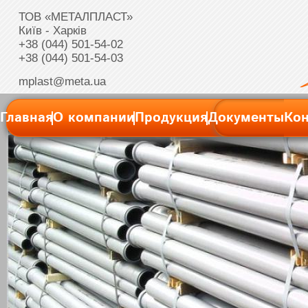
ТОВ «МЕТАЛПЛАСТ»
Київ - Харків
+38 (044) 501-54-02
+38 (044) 501-54-03
mplast@meta.ua
Главная
О компании
Продукция
Документы
Ко