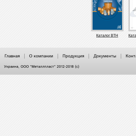
Каталог BTH
Кат
Главная
О компании
Продукция
Документы
Конт
Украина
, ООО "Металлпласт" 2012-2018 (с)