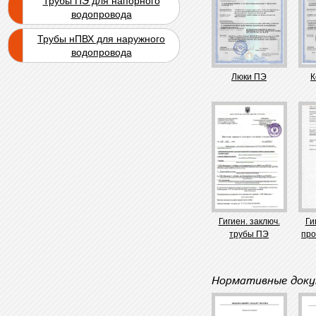
Трубы ПЭ для напорного
водопровода
Трубы нПВХ для наружного
водопровода
Люки ПЭ
К
Гигиен. заключ.
Ги
трубы ПЭ
про
Нормативные док