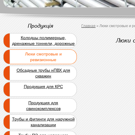
Продукція
Главная
»
Люки смотровые и 
Колодцы полимерные,
Люки 
дренажные тоннели, дорожные
блоки
Люки смотровые и
ревизионные
Обсадные трубы нПВХ для
скважин
Продукция для КРС
Продукция для
свинокомплексов
Трубы и фитинги для наружной
канализации