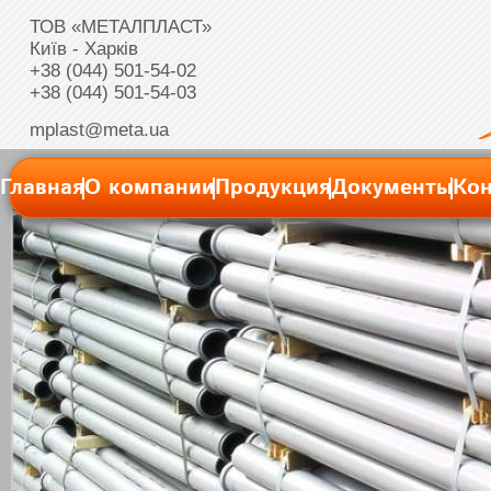
ТОВ «МЕТАЛПЛАСТ»
Київ - Харків
+38 (044) 501-54-02
+38 (044) 501-54-03
mplast@meta.ua
Главная
О компании
Продукция
Документы
Ко