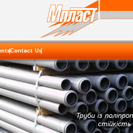
nts
Contact Us
Труби із поліпр
стійкість