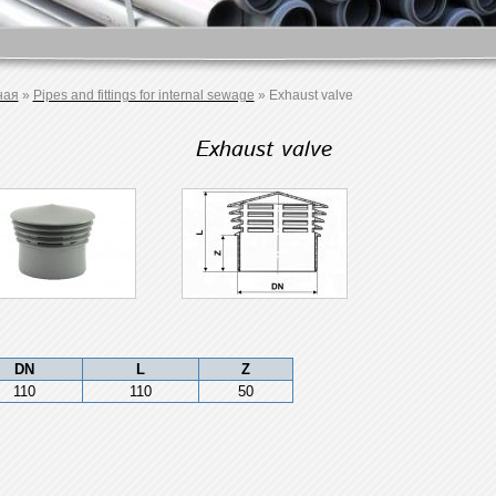
ная
»
Pipes and fittings for internal sewage
»
Exhaust valve
Exhaust valve
DN
L
Z
110
110
50