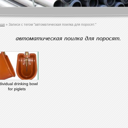
ная
»
Записи с тегом "автоматическая поилка для поросят."
автоматическая поилка для поросят.
dividual drinking bowl
for piglets