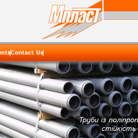
nts
Contact Us
Труби із поліпр
стійкість