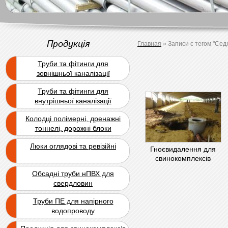
Продукція
Главная
»
Записи с тегом "Сед
Труби та фітинги для
зовнішньої каналізації
Труби та фітинги для
внутрішньої каналізації
Колодці полімерні, дренажні
тоннелі, дорожні блоки
Люки оглядові та ревізійні
Гноєвидалення для
свинокомплексів
Обсадні труби нПВХ для
свердловин
Труби ПЕ для напірного
водопроводу