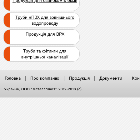
Продукція для свинокомплексів
Труби нПВХ для зовнішнього
водопроводу
Продукція для ВРХ
Труби та фітинги для
внутрішньої каналізації
Головна
Про компанію
Продукція
Документи
Кон
Украина
, ООО "Металлпласт" 2012-2018 (с)